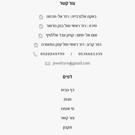
צור קשר
באקה אלגרבייה : רח' אל-חכמה
טירה : רח' ראשי מול בנק הדואר
אום אל-פחם : קניון עבד אללטיף
כפר קרע : רח' ראשי מול ענק התאורה
0522249799
/
0536661339
jewelryro@gmail.com
דפים
דף הבית
חנות
מי אנחנו
צור קשר
תקנון