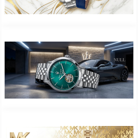
NULL
.
לחץ כאן