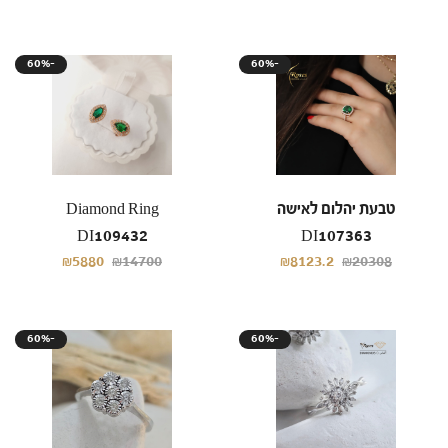
60%-
60%-
טבעת יהלום לאישה
Diamond Ring
DI109432
DI107363
₪5880
₪14700
₪8123.2
₪20308
60%-
60%-