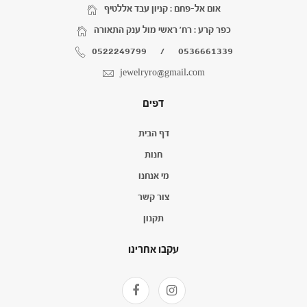
אום אל-פחם : קניון עבד אללטיף
כפר קרע : רח' ראשי מול ענק התאורה
0522249799
/
0536661339
jewelryro@gmail.com
דפים
דף הבית
חנות
מי אנחנו
צור קשר
תקנון
עקבו אחרינו