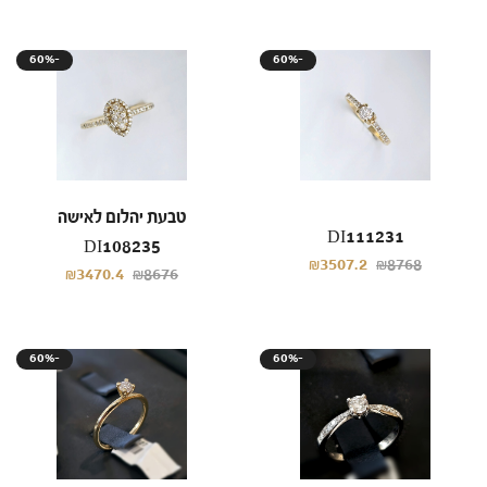
60%-
60%-
טבעת יהלום לאישה
DI111231
DI108235
₪3507.2
₪8768
₪3470.4
₪8676
60%-
60%-