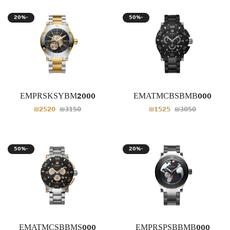
20%-
50%-
EMPRSKSYBM2000
EMATMCBSBMB000
₪2520
₪3150
₪1525
₪3050
50%-
20%-
EMATMCSBBMS000
EMPRSPSBBMB000