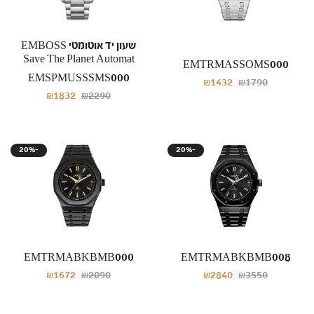
שעון יד אוטומטי EMBOSS
Save The Planet Automat
EMTRMASSOMS000
EMSPMUSSSMS000
₪1432
₪1790
₪1832
₪2290
20%-
20%-
EMTRMABKBMB000
EMTRMABKBMB008
₪1672
₪2090
₪2840
₪3550