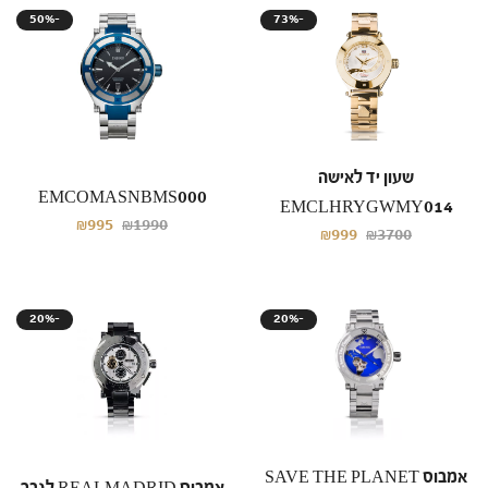
50%-
73%-
שעון יד לאישה
EMCOMASNBMS000
EMCLHRYGWMY014
₪995
₪1990
₪999
₪3700
20%-
20%-
אמבוס SAVE THE PLANET