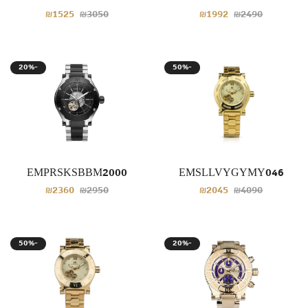
₪1525
₪3050
₪1992
₪2490
20%-
50%-
EMPRSKSBBM2000
EMSLLVYGYMY046
₪2360
₪2950
₪2045
₪4090
50%-
20%-