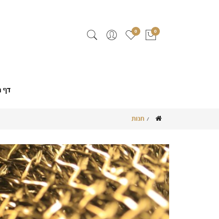
0
0
דף ה
חנות