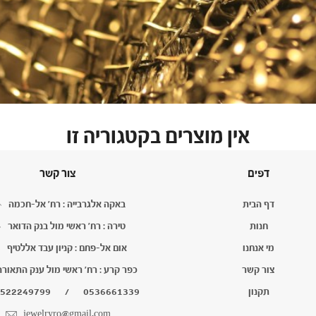
אין מוצרים בקטגוריה זו
דפים
צור קשר
דף הבית
באקה אלגרבייה : רח' אל-חכמה
חנות
טירה : רח' ראשי מול בנק הדואר
מי אנחנו
אום אל-פחם : קניון עבד אללטיף
צור קשר
כפר קרע : רח' ראשי מול ענק התאורה
תקנון
0536661339
/
522249799
jewelryro@gmail.com